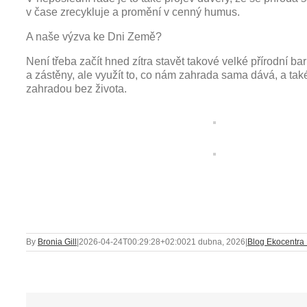
v čase zrecykluje a promění v cenný humus.
A naše výzva ke Dni Země?
Není třeba začít hned zítra stavět takové velké přírodní ba
a zástěny, ale využít to, co nám zahrada sama dává, a tak
zahradou bez života.
By
Bronia Gill
|
2026-04-24T00:29:28+02:00
21 dubna, 2026
|
Blog Ekocentra