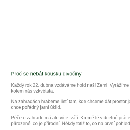
Proč se nebát kousku divočiny
Každý rok 22. dubna vzdáváme hold naší Zemi. Vyrážíme do
kolem nás vzkvétala.
Na zahradách hrabeme listí tam, kde chceme dát prostor ja
chce pořádný jarní úklid.
Péče o zahradu má ale více tváří. Kromě té viditelné práce
přirozené, co je přírodní. Někdy totiž to, co na první poh