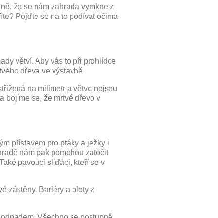
baně, že se nám zahrada vymkne z
říte? Pojďte se na to podívat očima
y větví. Aby vás to při prohlídce
rtvého dřeva ve výstavbě.
řižená na milimetr a větve nejsou
a bojíme se, že mrtvé dřevo v
ým přístavem pro ptáky a ježky i
zahradě nám pak pomohou zatočit
Také pavouci slíďáci, kteří se v
vé zástěny. Bariéry a ploty z
není odpadem. Všechno se postupně