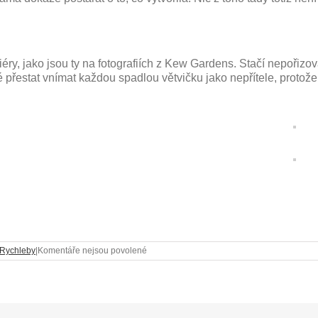
riéry, jako jsou ty na fotografiích z Kew Gardens. Stačí nepořiz
é přestat vnímat každou spadlou větvičku jako nepřítele, protože
u
 Rychleby
|
Komentáře nejsou povolené
textu
s
názvem
Proč
se
nebát