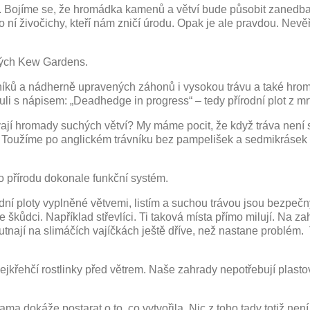
ny. Bojíme se, že hromádka kamenů a větví bude působit zaned
 ní živočichy, kteří nám zničí úrodu. Opak je ale pravdou. Nevě
ských Kew Gardens.
ků a nádherně upravených záhonů i vysokou trávu a také hromad
li s nápisem: „Deadhedge in progress“ – tedy přírodní plot z m
jí hromady suchých větví? My máme pocit, že když tráva není st
. Toužíme po anglickém trávníku bez pampelišek a sedmikrásek 
o přírodu dokonale funkční systém.
odní ploty vyplněné větvemi, listím a suchou trávou jsou bezpečn
kůdci. Například střevlíci. Ti taková místa přímo milují. Na 
hutnají na slimáčích vajíčkách ještě dříve, než nastane problém. 
 nejkřehčí rostlinky před větrem. Naše zahrady nepotřebují plasto
 sama dokáže postarat o to, co vytvořila. Nic z toho tady totiž 