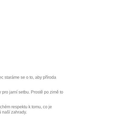
c staráme se o to, aby příroda
pro jarní setbu. Prostě po zimě to
tichém respektu k tomu, co je
ů naší zahrady.