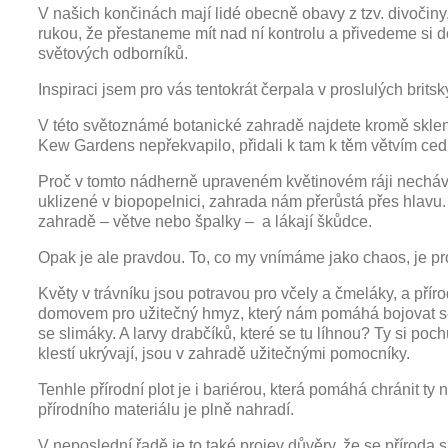
V našich končinách mají lidé obecně obavy z tzv. divoči
rukou, že přestaneme mít nad ní kontrolu a přivedeme si do
světových odborníků.
Inspiraci jsem pro vás tentokrát čerpala v proslulých brit
V této světoznámé botanické zahradě najdete kromě sklení
Kew Gardens nepřekvapilo, přidali k tam k těm větvím cedu
Proč v tomto nádherně upraveném květinovém ráji necháva
uklizené v biopopelnici, zahrada nám přerůstá přes hlavu
zahradě – větve nebo špalky – a lákají škůdce.
Opak je ale pravdou. To, co my vnímáme jako chaos, je pr
Květy v trávníku jsou potravou pro včely a čmeláky, a přír
domovem pro užitečný hmyz, který nám pomáhá bojovat se š
se slimáky. A larvy drabčíků, které se tu líhnou? Ty si poc
klestí ukrývají, jsou v zahradě užitečnými pomocníky.
Tenhle přírodní plot je i bariérou, která pomáhá chránit ty
přírodního materiálu je plně nahradí.
V neposlední řadě je to také projev důvěry, že se příroda