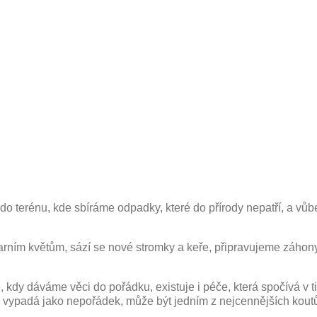
 terénu, kde sbíráme odpadky, které do přírody nepatří, a vůbe
rním květům, sází se nové stromky a keře, připravujeme záhony 
, kdy dáváme věci do pořádku, existuje i péče, která spočívá v 
led vypadá jako nepořádek, může být jedním z nejcennějších kout