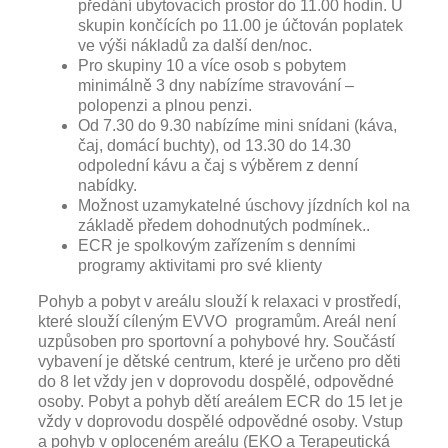
předání ubytovacích prostor do 11.00 hodin. U
skupin končících po 11.00 je účtován poplatek
ve výši nákladů za další den/noc.
Pro skupiny 10 a více osob s pobytem
minimálně 3 dny nabízíme stravování –
polopenzi a plnou penzi.
Od 7.30 do 9.30 nabízíme mini snídani (káva,
čaj, domácí buchty), od 13.30 do 14.30
odpolední kávu a čaj s výběrem z denní
nabídky.
Možnost uzamykatelné úschovy jízdních kol na
základě předem dohodnutých podmínek..
ECR je spolkovým zařízením s denními
programy aktivitami pro své klienty
Pohyb a pobyt v areálu slouží k relaxaci v prostředí,
které slouží cíleným EVVO programům. Areál není
uzpůsoben pro sportovní a pohybové hry. Součástí
vybavení je dětské centrum, které je určeno pro děti
do 8 let vždy jen v doprovodu dospělé, odpovědné
osoby. Pobyt a pohyb dětí areálem ECR do 15 let je
vždy v doprovodu dospělé odpovědné osoby. Vstup
a pohyb v oploceném areálu (EKO a Terapeutická