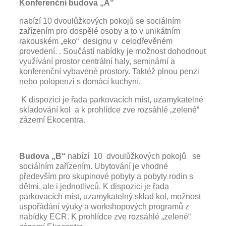
Konferenční budova „A“
nabízí 10 dvoulůžkových pokojů se sociálním
zařízením pro dospělé osoby a to v unikátním
rakouském „eko“ designu v celodřevěném
provedení. . Součástí nabídky je možnost dohodnout
využívání prostor centrální haly, seminární a
konferenční vybavené prostory. Taktéž plnou penzi
nebo polopenzi s domácí kuchyní.
K dispozici je řada parkovacích míst, uzamykatelné
skladování kol a k prohlídce zve rozsáhlé „zelené“
zázemí Ekocentra.
Budova „B“
nabízí 10 dvoulůžkových pokojů se
sociálním zařízením. Ubytování je vhodné
především pro skupinové pobyty a pobyty rodin s
dětmi, ale i jednotlivců. K dispozici je řada
parkovacích míst, uzamykatelný sklad kol, možnost
uspořádání výuky a workshopových programů z
nabídky ECR. K prohlídce zve rozsáhlé „zelené“