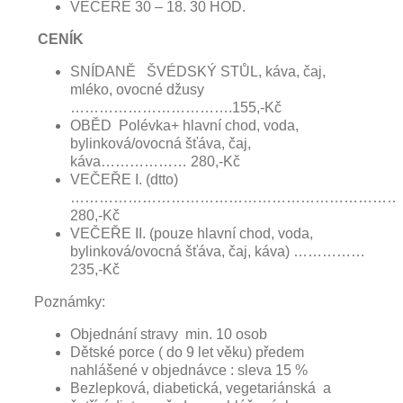
VEČEŘE 30 – 18. 30 HOD.
CENÍK
SNÍDANĚ ŠVÉDSKÝ STŮL, káva, čaj,
mléko, ovocné džusy
…………………………….155,-Kč
OBĚD Polévka+ hlavní chod, voda,
bylinková/ovocná šťáva, čaj,
káva……………… 280,-Kč
VEČEŘE I. (dtto)
………………………………………………………………
280,-Kč
VEČEŘE II. (pouze hlavní chod, voda,
bylinková/ovocná šťáva, čaj, káva) ……………
235,-Kč
Poznámky:
Objednání stravy min. 10 osob
Dětské porce ( do 9 let věku) předem
nahlášené v objednávce : sleva 15 %
Bezlepková, diabetická, vegetariánská a