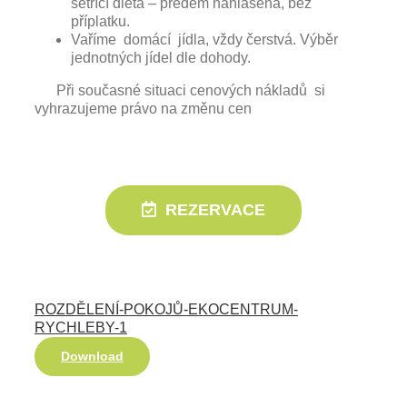
šetřící dieta – předem nahlášená, bez
příplatku.
Vaříme domácí jídla, vždy čerstvá. Výběr
jednotných jídel dle dohody.
Při současné situaci cenových nákladů si
vyhrazujeme právo na změnu cen
REZERVACE
ROZDĚLENÍ-POKOJŮ-EKOCENTRUM-
RYCHLEBY-1
Download