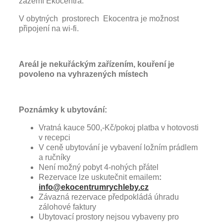
zázemí Ekocentra.
V obytných prostorech Ekocentra je možnost
připojení na wi-fi.
Areál je nekuřáckým zařízením, kouření je
povoleno na vyhrazených místech
Poznámky k ubytování:
Vratná kauce 500,-Kč/pokoj platba v hotovosti
v recepci
V ceně ubytování je vybavení ložním prádlem
a ručníky
Není možný pobyt 4-nohých přátel
Rezervace lze uskutečnit emailem
:
info@ekocentrumrychleby.cz
Závazná rezervace předpokládá úhradu
zálohové faktury
Ubytovací prostory nejsou vybaveny pro