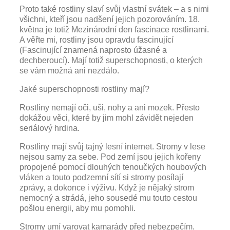
Proto také rostliny slaví svůj vlastní svátek – a s nimi
všichni, kteří jsou nadšení jejich pozorováním. 18.
května je totiž Mezinárodní den fascinace rostlinami.
A věřte mi, rostliny jsou opravdu fascinující
(Fascinující znamená naprosto úžasné a
dechberoucí). Mají totiž superschopnosti, o kterých
se vám možná ani nezdálo.
Jaké superschopnosti rostliny mají?
Rostliny nemají oči, uši, nohy a ani mozek. Přesto
dokážou věci, které by jim mohl závidět nejeden
seriálový hrdina.
Rostliny mají svůj tajný lesní internet. Stromy v lese
nejsou samy za sebe. Pod zemí jsou jejich kořeny
propojené pomocí dlouhých tenoučkých houbových
vláken a touto podzemní sítí si stromy posílají
zprávy, a dokonce i výživu. Když je nějaký strom
nemocný a strádá, jeho sousedé mu touto cestou
pošlou energii, aby mu pomohli.
Stromy umí varovat kamarády před nebezpečím.