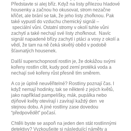
Představte si alej bříz. Když na listy přilezou hladové
housenky a začnou ho okusovat, strom nezačne
křičet, ale brání se tak, že jeho listy zhořknou. Pak
také vypustí do vzduchu chemický signál –
speciální vůni. Ostatní stromy v okolí tuhle vůni
zachytí a také nechají své listy zhořknout. Navíc
signál napadené břízy zachytí i ptáci a vosy z okolí a
vědí, že tam na ně čeká skvělý oběd v podobě
šťavnatých housenek.
Další superschopností rostlin je, že dokážou svými
kořeny rostlin cítit, kudy pod zemí protéká voda a
nechají své kořeny růst přesně tím směrem.
A co je úplně neuvěřitelné? Rostliny poznají čas. I
když nemají hodinky, tak se některé z jejich květů,
jako například pampelišky, mák, pupálka nebo
dýňové květy otevírají i zavírají každý den ve
stejnou dobu. A jiné rostliny zase dovedou
“předpovědět” počasí.
Chtěli byste se aspoň na jeden den stát rostlinnými
detektivy? Vyzkoušejte si následující náměty a