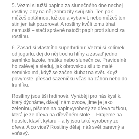
5. Vezmi si tužší papír a za slunečného dne nechej
rostliny, aby na něj zobrazily svůj stín. Ten pak
můžeš obtáhnout tužkou a vybarvit, nebo můžeš ten
stín jen tak pozorovat. A rostliny kvůli tomu trhat
nemusíš – stačí správně natočit papír proti slunci za
rostlinu.
6. Zasaď si vlastního superhrdinu: Vezmi si kelímek
od jogurtu, dej do něj trochu hlíny a zasaď jedno
semínko fazole, hrášku nebo slunečnice. Pravidelně
ho zalévej a sleduj, jak obrovskou sílu to malé
semínko má, když se začne klubat na svět. Když
povyroste, přesaď sazeničku včas na záhon nebo do
truhlíku.
Rostliny jsou tiší hrdinové. Vyrábějí pro nás kyslík,
který dýcháme, dávají nám ovoce, jíme je jako
zeleninu, píšeme na papír vyrobený ze dřeva tužkou,
která je ze dřeva na dřevěném stole… Hrajeme na
housle, klavír, kytaru – a ty jsou také vyrobeny ze
dřeva. A co více? Rostliny dělají náš svět barevný a
voňavý.